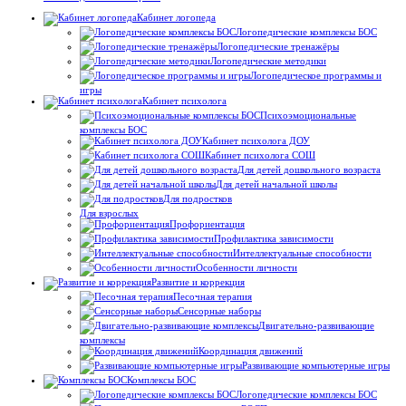
Кабинет логопеда
Логопедические комплексы БОС
Логопедические тренажёры
Логопедические методики
Логопедическое программы и
игры
Кабинет психолога
Психоэмоциональные
комплексы БОС
Кабинет психолога ДОУ
Кабинет психолога СОШ
Для детей дошкольного возраста
Для детей начальной школы
Для подростков
Для взрослых
Профориентация
Профилактика зависимости
Интеллектуальные способности
Особенности личности
Развитие и коррекция
Песочная терапия
Сенсорные наборы
Двигательно-развивающие
комплексы
Координация движений
Развивающие компьютерные игры
Комплексы БОС
Логопедические комплексы БОС