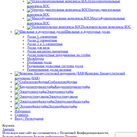
Психоэмоциональные
комплексы БОС
Опорно-двигательные
комплексы БОС
Многофункциональные
комплексы БОС
Пользовательские комплексы БОС
Школьные и аудиторные доски
Доски 1-элементные
Доски 2-элементные
Доски 3 и 5-элементные
Доски для мела
Доски магнитно-маркерные
Доски поворотные передвижные на стойке
Мольберты
Пробковая доска
Раздвижные рельсовые системы досок
Разлинованные доски меловые
Комплекс биоакустической
коррекции (БАК)
Стабилоплатформы
Кардиоинтервалографы
Электромиографы
Электростимуляция
Электроэнцефалографы
Эхоэнцефалографы
Избранное
Сравнить
Вход / Регистрация
Корзина
Закрыть
Используя наш сайт вы соглашаетесь с Политикой Конфиденциальности.
Больше информации
Больше информации
Принять