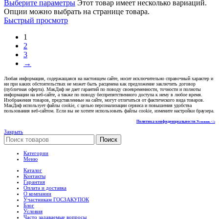
Выберите параметры
Этот товар имеет несколько вариаций.
Опции можно выбрать на странице товара.
Быстрый просмотр
1
2
3
→
Любая информация, содержащаяся на настоящем сайте, носит исключительно справочный характер и
ни при каких обстоятельствах не может быть расценена как предложение заключить договор
(публичная оферта). МакДиф не дает гарантий по поводу своевременности, точности и полноты
информации на веб-сайте, а также по поводу беспрепятственного доступа к нему в любое время.
Изображения товаров, представленные на сайте, могут отличаться от фактического вида товаров.
МакДиф использует файлы cookie, с целью персонализации сервиса и повышения удобства
пользования веб-сайтом. Если вы не хотите использовать файлы cookie, измените настройки браузера.
Политика конфиденциальности.
Условия.
</a
Закрыть
Поиск
Категории
Меню
Каталог
Контакты
Гарантия
Оплата и доставка
О компании
Участникам ГОСЗАКУПОК
Блог
Условия
Часто задаваемые вопросы